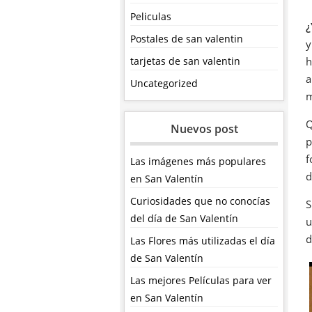
Peliculas
¿
Postales de san valentin
y
tarjetas de san valentin
h
a
Uncategorized
m
Q
Nuevos post
p
f
Las imágenes más populares
d
en San Valentín
Curiosidades que no conocías
S
del día de San Valentín
u
d
Las Flores más utilizadas el día
de San Valentín
Las mejores Películas para ver
en San Valentín