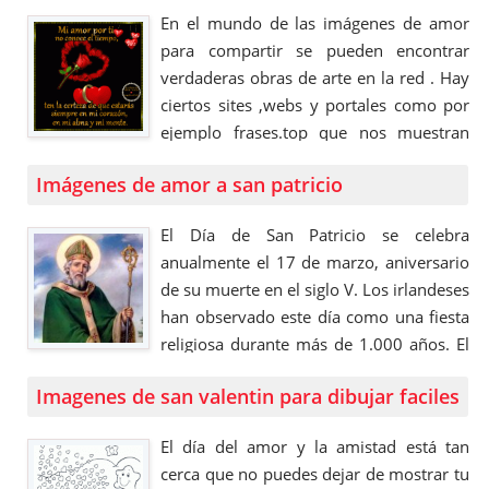
cierta te has preguntado; ¿cuál es el
En el mundo de las imágenes de amor
obsequio más popular y frecuentemente
para compartir se pueden encontrar
utilizado como regalo para este …
verdaderas obras de arte en la red . Hay
ciertos sites ,webs y portales como por
ejemplo frases.top que nos muestran
imágenes de amor que son verdaderas
Imágenes de amor a san patricio
joyas al respecto y que nos ha inspirado
a crear este bonito post , los invitamos a
El Día de San Patricio se celebra
disfrutar de las …
anualmente el 17 de marzo, aniversario
de su muerte en el siglo V. Los irlandeses
han observado este día como una fiesta
religiosa durante más de 1.000 años. El
día de San Patricio, que cae durante la
Imagenes de san valentin para dibujar faciles
época cristiana de Cuaresma, las familias
irlandesas asistían tradicionalmente a la
El día del amor y la amistad está tan
iglesia por la mañana y …
cerca que no puedes dejar de mostrar tu