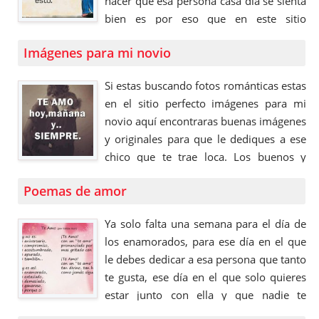
hacer que esa persona casa día se sienta
bien es por eso que en este sitio
tenemos las mejores imágenes con
Imágenes para mi novio
frases para una persona especial, para
que dediques a esa persona que llego a
Si estas buscando fotos románticas estas
tu vida y te robo …
en el sitio perfecto imágenes para mi
novio aquí encontraras buenas imágenes
y originales para que le dediques a ese
chico que te trae loca. Los buenos y
verdaderos novios son impresionantes
Poemas de amor
ellos hacen lo que sea por ti, te cargan si
te sientes mal, se quita su abrigo si
Ya solo falta una semana para el día de
tienes frio, aguanta los …
los enamorados, para ese día en el que
le debes dedicar a esa persona que tanto
te gusta, ese día en el que solo quieres
estar junto con ella y que nadie te
molesta, un día muy especial en el que le