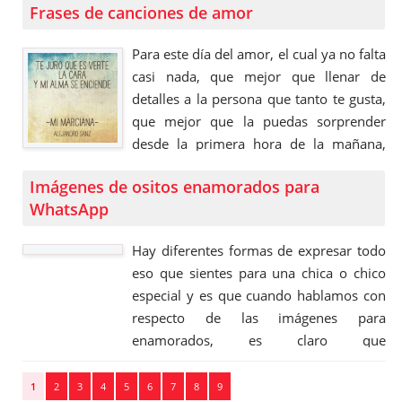
Frases de canciones de amor
puedes dedicar todo tu amor a la
persona que …
Para este día del amor, el cual ya no falta
casi nada, que mejor que llenar de
detalles a la persona que tanto te gusta,
que mejor que la puedas sorprender
desde la primera hora de la mañana,
desde temprano la sorprendas con unas
Imágenes de ositos enamorados para
frases de canciones de amor, esas
WhatsApp
canciones las cuales representan muy
bien lo que sientes por …
Hay diferentes formas de expresar todo
eso que sientes para una chica o chico
especial y es que cuando hablamos con
respecto de las imágenes para
enamorados, es claro que
encontraremos muchas opciones para
que puedas dedicar los mensajes más
1
2
3
4
5
6
7
8
9