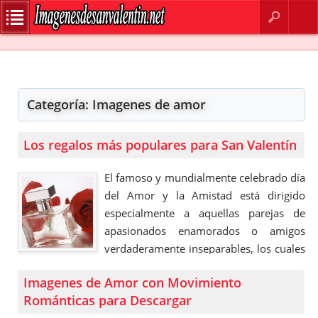
BUSCAR
CONTACTO
Categoría:
Imagenes de amor
Los regalos más populares para San Valentín
El famoso y mundialmente celebrado día
del Amor y la Amistad está dirigido
especialmente a aquellas parejas de
apasionados enamorados o amigos
verdaderamente inseparables, los cuales
comúnmente aprovechan esta festividad
Imagenes de Amor con Movimiento
para entregar algún regalo u obsequio
Románticas para Descargar
para esa persona especial. Pero a ciencia