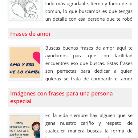
lado más agradable, tierno y fuera de lo
común, lo que buscamos es que tengas
un detalle con esa persona que te robó
el corazón y que harías todo lo posible
Frases de amor
para que sigas mostrando todo tu
cariño, así que este día no puedes …
Buscas buenas frases de amor aquí te
ayudamos para que con facilidad
encuentres eso que buscas. Estas frases
son perfectas para dedicar a quien
quieras se trata de compartir el amor
que sientes por dentro con alguien y eso
Imágenes con frases para una persona
es mas que bueno, dar amor es perfecto
especial
aun si esa persona no se lo merece pero
es lo que cada …
En la vida siempre hay alguien que se
gana nuestro cariño y respeto, de
cualquier manera buscas la forma de