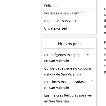
Peliculas
L
Postales de san valentin
a
tarjetas de san valentin
d
d
Uncategorized
n
P
Nuevos post
m
p
Las imágenes más populares
n
en San Valentín
c
Curiosidades que no conocías
p
del día de San Valentín
Las Flores más utilizadas el día
de San Valentín
Las mejores Películas para ver
en San Valentín