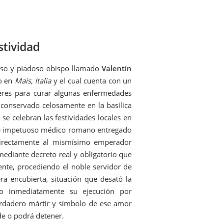
stividad
doso y piadoso obispo llamado
Valentín
do en
Mais, Italia
y el cual cuenta con un
eres para curar algunas enfermedades
 conservado celosamente en la basílica
se celebran las festividades locales en
te e impetuoso médico romano entregado
directamente al mismísimo emperador
mediante decreto real y obligatorio que
nte, procediendo el noble servidor de
a encubierta, situación que desató la
o inmediatamente su ejecución por
verdadero mártir y símbolo de ese amor
de o podrá detener.