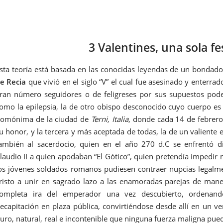
3 Valentines, una sola fe
sta teoría está basada en las conocidas leyendas de un bonda
e Recia
que vivió en el siglo “V” el cual fue asesinado y enterra
ran número seguidores o de feligreses por sus supuestos pod
omo la epilepsia, la de otro obispo desconocido cuyo cuerpo es
omónima de la ciudad de
Terni, Italia
, donde cada 14 de febrero 
u honor, y la tercera y más aceptada de todas, la de un valien
ambién al sacerdocio, quien en el año 270 d.C se enfrentó 
laudio II a quien apodaban “El Gótico”, quien pretendía impedir 
os jóvenes soldados romanos pudiesen contraer nupcias legalme
risto a unir en sagrado lazo a las enamoradas parejas de maner
ompleta ira del emperador una vez descubierto, ordenand
ecapitación en plaza pública, convirtiéndose desde allí en un 
uro, natural, real e incontenible que ninguna fuerza maligna pue