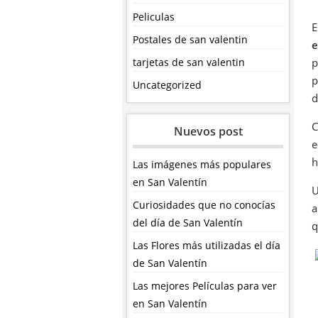
Peliculas
E
Postales de san valentin
e
tarjetas de san valentin
p
p
Uncategorized
d
Nuevos post
e
h
Las imágenes más populares
en San Valentín
U
Curiosidades que no conocías
a
del día de San Valentín
q
Las Flores más utilizadas el día
de San Valentín
Las mejores Películas para ver
en San Valentín